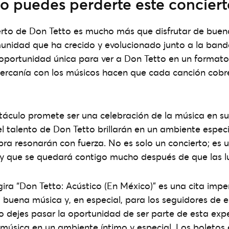
o puedes perderte este conciert
ierto de Don Tetto es mucho más que disfrutar de buen
unidad que ha crecido y evolucionado junto a la banda
 oportunidad única para ver a Don Tetto en un formato
 cercanía con los músicos hacen que cada canción cob
táculo promete ser una celebración de la música en s
 el talento de Don Tetto brillarán en un ambiente espe
ra resonarán con fuerza. No es solo un concierto; es 
 y que se quedará contigo mucho después de que las l
 gira “Don Tetto: Acústico (En México)” es una cita imp
 buena música y, en especial, para los seguidores de e
 dejes pasar la oportunidad de ser parte de esta expe
a música en un ambiente íntimo y especial. Los boletos 