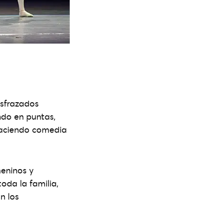
isfrazados
ando en puntas,
 haciendo comedia
meninos y
oda la familia,
n los