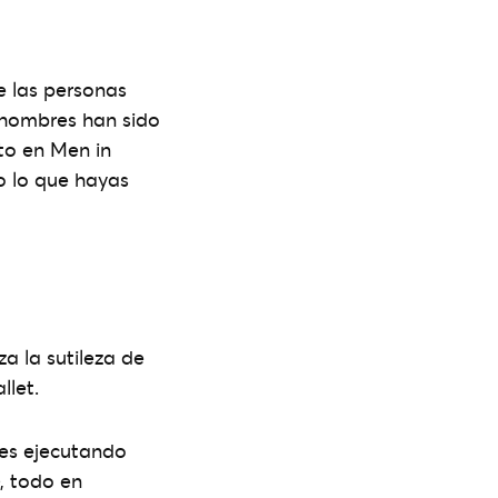
e las personas
s hombres han sido
to en Men in
o lo que hayas
za la sutileza de
llet.
les ejecutando
, todo en