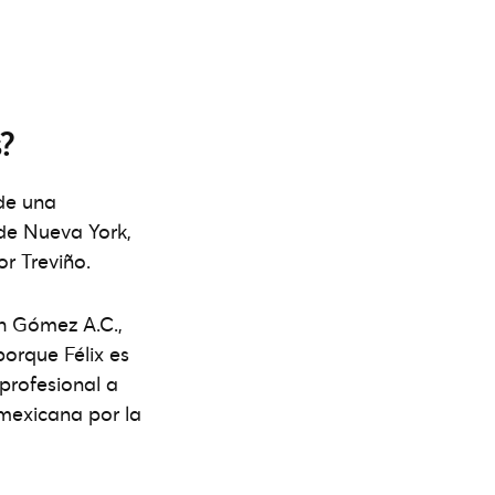
s?
 de una
 de Nueva York,
or Treviño.
uh Gómez A.C.,
porque Félix es
profesional a
 mexicana por la