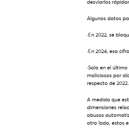
desviarlos rápid
Algunos datos pa
·En 2022, se bloq
·En 2024, esa cifr
·Solo en el últim
maliciosos por d
respecto de 2022.
A medida que este
dimensiones relac
abusos automatiza
otro lado, estos 