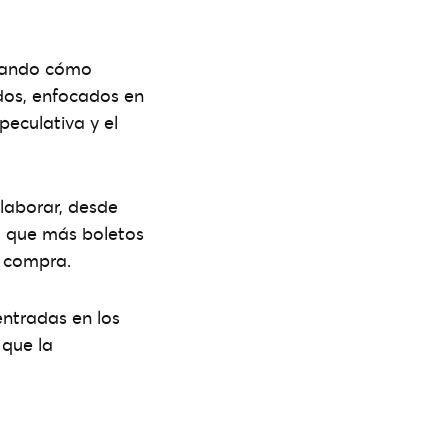
orando cómo
dos, enfocados en
peculativa y el
laborar, desde
 a que más boletos
e compra.
entradas en los
 que la