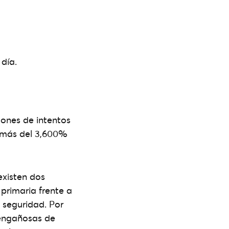
día.
lones de intentos
e más del 3,600%
existen dos
 primaria frente a
 seguridad. Por
 engañosas de