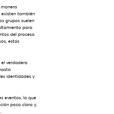
e manera
s, existen también
tos grupos suelen
ultamiento para
untos del proceso
sos, estas
, el verdadero
hasta
les identidades y
s eventos, lo que
ción poco clara y,
.