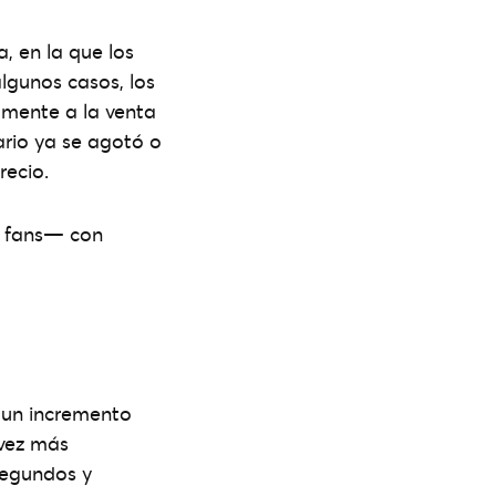
, en la que los
lgunos casos, los
almente a la venta
ario ya se agotó o
recio.
s fans— con
l un incremento
 vez más
segundos y