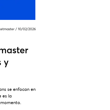
ketmaster
/
10/02/2026
tmaster
s y
ans se enfocan en
 es la
e momento.