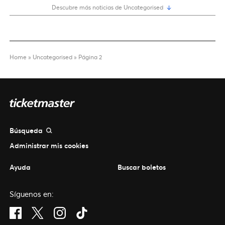
Descubre más noticias de Uncategorised
Home
»
Uncategorised
»
Página 2
Búsqueda
Administrar mis cookies
Ayuda
Buscar boletos
Síguenos en:
Visit Facebook (opens in a new window)
Visit Twitter (opens in a new window)
Visit Instagram (opens in a new window)
Visit Tiktok (opens in a new window)